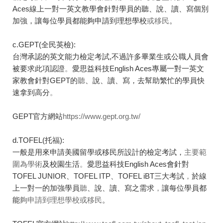
Aces線上一對一英文教學會針對學員的聽、說、讀、寫個別
加強，讓每位學員都能夠申請到理想學校
或移民
。
c.GEPT(全民英檢):
台灣承認的英文能力檢定考試,不過許多畢業生或公職人員會
被要求此項認證
。
愛思益科技English Aces專屬一對一英文
家教會針對GEPT的
聽
、說、讀、寫，去幫助繁忙的學員快
速拿到高分
。
GEPT官方網站
https://www.gept.org.tw/
d.TOFEL(托福):
一般是用來申請美國留學或移民所設計的檢定考試，
主要範
圍為學術
及校園生活
。
愛思益科技English Aces會針對
TOFEL JUNIOR、TOFEL ITP、TOFEL iBT三大考試
，
於線
上一對一的加強學員
聽
、說、讀、寫之需求
，
讓每位學員都
能
夠申請到理想學校
或移民
。