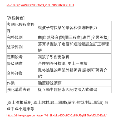
id=10lGjqxoWUXz80OoOQoZHNIM2lh3zXULH
[課程特色]:
客制化按程度授
讓孩子有快樂的學習和快速吸收力
課
完整規劃
由[自然發音]到[國三程度],進而[全民英檢]
落實掌握孩子進度和追蹤錯誤並訂正和理
隨堂評測
解
定期段考
讓孩子學習更紮實
晉級制度
合理的評分標準, 更上一層樓
嚴格挑選的專業外籍師資,請參閱"師資介
合格師資
紹"
作業
涵蓋聽說讀寫
強化溝通表達
從互動中體驗永久記憶深入式學習
[線上深根系統]:線上教材,線上題庫(單字,句型,對話,閱讀),各
國中國小題庫等
https://drive.google.com/open?id=1kKukv4SBu8ClCzH9U1gUH5WM3kO48piV