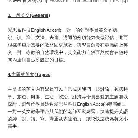
TOFEL官方網站
http://www.toefl.com.tw/about_toefl_test.jsp
3.
一般英文(General)
愛思益科技English Aces會一對一的針對學員英文的聽
、
說
、
讀
、
寫、文法、表達、溝通的分項能力去做評估，進而
根據學員所需要的教材因材施教
，
讓學員沉浸在專屬線上英
文一對一家教的自然環境中
，
英文能力自然而然就會在短時
間內達到自己所設定的目標。
4.
主題式英文(Topics)
主題式的英文內容學員可以自己或與我們一起討論，包括時
事、旅遊、興趣、生活、政治、經濟等學員喜愛的主題加以
探討，讓每位學員透過
愛思益科技
English Aces的專屬線上
一對一英文教學平台與我們的老師互動練習
，
快速提升英語
的聽、說、讀
、
寫、溝通及表達能力
，
讓您快速成為英文小
高手
。