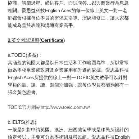
協商
、
議價過程、締結客戶、面試問答…都與商業行為息息
相關
。
愛思益科技English Aces的每一位線上英文一對一老
師都會根據每位學員的需求去引導、演練和修正
，
讓大家都
能成為善於表達和溝通商業高手
。
2.
英文考試證照(Certificate)
a.TOEIC(多益) :
其涵蓋的範圍大都是以日常生活和工作範圍為準，所以常常
做為學校畢業或政府及企業雇用和升遷的依據
。
愛思益科技
English Aces所提供的線上一對一TOEIC英文教學可以針對
學員的
聽
、
說
、
讀
、
寫個別加強，讓每位學員都能夠擁有一
張金黃色證書。
TOEIC
官方網站
http://www.toeic.com.tw/
b.IELTS(雅思):
一般是針對申請英國、澳洲、紐西蘭留學或是移民所設計的
檢定考試，主要可分為學術組及移民組。愛思益科技English