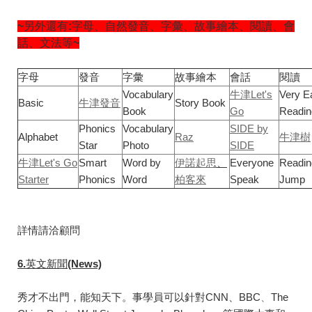
~另外還有:字母、自然發音、字彙、故事繪本、閱讀、會
話、文法等~
字母
發音
字彙
故事繪本
會話
閱讀
Vocabulary
牛津Let's
Very E
Basic
牛津發音
Story Book
Book
Go
Readin
Phonics
Vocabulary
SIDE by
Alphabet
Raz
牛津樹
Star
Photo
SIDE
牛津Let's Go
Smart
Word by
伊諾起思
、
Everyone
Readin
Starter
Phonics
Word
柏客來
Speak
Jump
詳情請洽顧問
6.
英文新聞(News)
秀才不出門，能知天下。事學員可以針對CNN、BBC
、
The