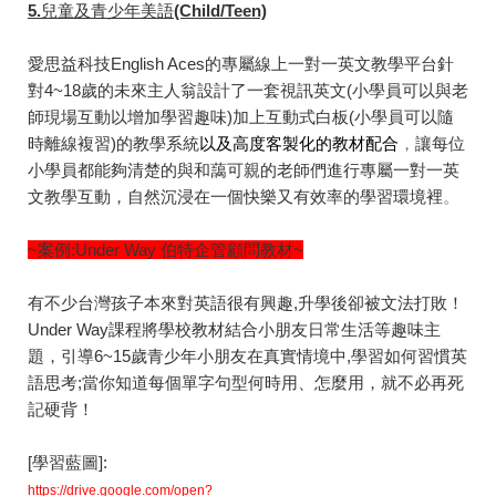
5.
兒童及青少年美語(Child/Teen)
愛思益科技English Aces的專屬線上一對一英文教學平台針
對4~18歲的未來主人翁設計了一套視訊英文(小學員可以與老
師現場互動以增加學習趣味)加上互動式白板(小學員可以隨
時離線複習)的教學系統
以及高度客製化的教材配合
，
讓每位
小學員都能夠清楚的與和藹可親的老師們進行專屬一對一英
文教學互動，自然沉浸在一個快樂又有效率的學習環
境裡
。
~案例:Under Way 伯特企管顧問教材~
有不少台灣孩子本來對英語很有興趣,升學後卻被文法打敗！
Under Way課程將學校教材結合小朋友日常生活等趣味主
題，引導6~15歲青少年小朋友在真實情境中,學習如何習慣英
語思考;當你知道每個單字句型何時用、怎麼用，就不必再死
記硬背！
[學習藍圖]:
https://drive.google.com/open?