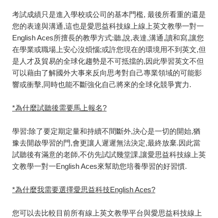
考試成績只是進入學校或公司的基本門檻, 最後所看重的還是
您的表達與溝通,這也是愛思益科技線上線上英文教學一對一
English Aces所擅長的教學方式:聽,說,表達,溝通,讀和寫,讓您
在學業或職場上安心沒煩惱;或許您現在的環境用不到英文,但
是人才及貿易的全球化趨勢是不可抵擋的,因此學習英文不但
可以藉由了解國外大事來反向思考對自己專業領域的可能影
響或衝擊,同時也能不斷強化自己將來的全球化競爭實力.
*為什麼試聽後需要馬上報名?
學習:除了要定期定量和持續不間斷外,決心是一切的開始,猶
豫去開啟學習的門,會更讓人遲遲無法決定,最終放棄.因此當
試聽後有滿意的老師,不仿先試試幾堂課,讓愛思益科技線上英
文教學一對一English Aces來幫助您培養學習的好習慣.
*為什麼我需要選擇愛思益科技English Aces?
您可以去比較目前所有線上英文教學平台與愛思益科技線上