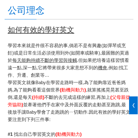
公司理念
如何有效的學好英文
學習本來就是件很不容易的事,倘若不是有興趣(如彈琴或烹
飪)或是日常生活必須使用到外(如開車或騎車),最困難的莫過
於
每天能夠持續不斷的學習與接觸
.但如果把培養這樣習慣看
遠一點,深一點,它將帶來很多大家意想不到的
機會
,例如:找工
作、升遷、創業等…
學習英文就像Baby在學習走路時一樣,為了能夠靠近爸爸媽
媽,為了能夠看看這個世界
(動機與動力)
,就算搖搖晃晃甚至跌
倒,還是每天
(持續)
不斷的去完成這樣的練習,再加上
(父母親從
旁協助)
並牽著他們手在家中及外面反覆的走動甚至跑跳,最
後放手讓Baby學會了走跑跳的ㄧ切動作.因此有效的學好英文
要注意到下列三件事:
#1
找出自己學習英文的
(
動機與動力
)