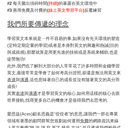
#2
每天騰出瑣碎時間
(
持續
)
的暴露在英文環境中
#3
善用免費及付費的
(
線上英文學習平台
)
反覆練習
我們所要傳遞的理念
學習英文本來就是ㄧ件不容易的事,如果沒有先天環境的塑造
(定時定期定量的學習)或者是本身對英文的興趣和熱誠(目的
與成就感),那麼就算是用更先進的技術或是系統來輔助,也是
徒勞無功!
此外,我們也了解到大部分的人常常花了許多時間和金錢學習
英文,最後常常是學會了如何考高分證照,卻還是無法用英文來
表達
與
溝通
,這也意味著自己的成長並沒有隨著英文的高分而
成長!
其實
表達
與
溝通
才是學習英文的核心,如何用這樣的核心去跟
世界接軌,找尋更多自己的機會才是值得我們去思考的.
愛思益(Aces)顧名思義是"佼佼者"的意思,讓我們一群在專業
領域有著墨的顧問群幫您規劃如何運用
免費
的網路資訊來線
上英文教學"聽,說,讀,寫,單字,發音,文法",並且透過我們
褓母式