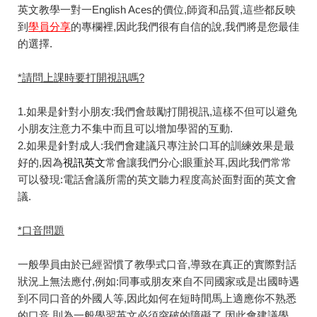
英文教學一對一English Aces的價位,師資和品質,這些都反映
到
學員分享
的專欄裡,因此我們很有自信的說,我們將是您最佳
的選擇.
*請問上課時要打開視訊嗎?
1.如果是針對小朋友:我們會鼓勵打開視訊,這樣不但可以避免
小朋友注意力不集中而且可以增加學習的互動.
2.如果是針對成人:我們會建議只專注於口耳的訓練效果是最
好的,因為
視訊英文
常會讓我們分心;眼重於耳,因此我們常常
可以發現:電話會議所需的英文聽力程度高於面對面的英文會
議.
*口音問題
一般學員由於已經習慣了教學式口音,導致在真正的實際對話
狀況上無法應付,例如:同事或朋友來自不同國家或是出國時遇
到不同口音的外國人等,因此如何在短時間馬上適應你不熟悉
的口音,則為一般學習英文必須突破的障礙了,因此會建議學